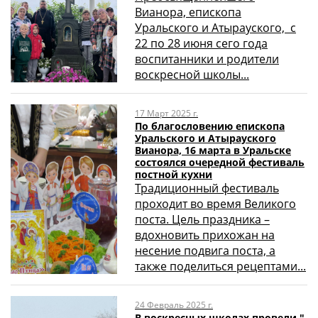
Вианора, епископа
Уральского и Атырауского, с
22 по 28 июня сего года
воспитанники и родители
воскресной школы...
17 Март 2025 г.
По благословению епископа
Уральского и Атырауского
Вианора, 16 марта в Уральске
состоялся очередной фестиваль
постной кухни
Традиционный фестиваль
проходит во время Великого
поста. Цель праздника –
вдохновить прихожан на
несение подвига поста, а
также поделиться рецептами...
24 Февраль 2025 г.
В воскресных школах провели "