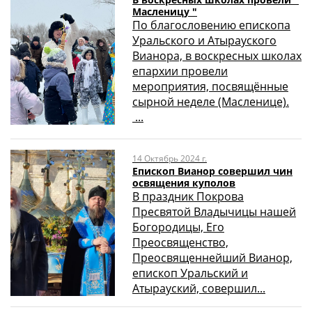
Масленицу "
По благословению епископа
Уральского и Атырауского
Вианора, в воскресных школах
епархии провели
мероприятия, посвящённые
сырной неделе (Масленице).
...
14 Октябрь 2024 г.
Епископ Вианор совершил чин
освящения куполов
В праздник Покрова
Пресвятой Владычицы нашей
Богородицы, Его
Преосвященство,
Преосвященнейший Вианор,
епископ Уральский и
Атырауский, совершил...