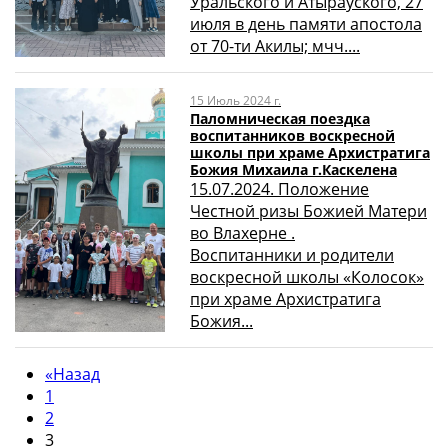
Уральского и Атырауского, 27
июля в день памяти апостола
от 70-ти Акилы; мчч....
15 Июль 2024 г.
Паломническая поездка
воспитанников воскресной
школы при храме Архистратига
Божия Михаила г.Каскелена
15.07.2024. Положение
Честной ризы Божией Матери
во Влахерне .
Воспитанники и родители
воскресной школы «Колосок»
при храме Архистратига
Божия...
«
Назад
1
2
3