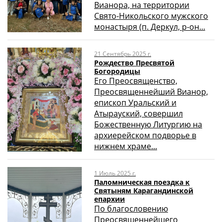
Вианора, на территории
Свято-Никольского мужского
монастыря (п. Деркул, р-он...
21 Сентябрь 2025 г.
Рождество Пресвятой
Богородицы
Его Преосвященство,
Преосвященнейший Вианор,
епископ Уральский и
Атырауский, совершил
Божественную Литургию на
архиерейском подворье в
нижнем храме...
1 Июль 2025 г.
Паломническая поездка к
Святыням Карагандинской
епархии
По благословению
Преосвященнейшего