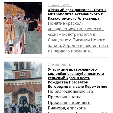
20 Август 2024 г.
«Тяжкий грех раскола». Статья
митрополита Астанайского и
Казахстанского Александра
Понятие «раскол»,
«разделение», по-гречески –
«схизма», встречается в
Священном Писании Нового
Завета. Хорошо известен текст
из первого послания...
27 Июль 2024 г.
Участники православного
молодёжного клуба посетили
сельский храм в честь
Рождества Пресвятой
Богородицы в селе Перемётное
По благословению Его
Преосвященства,
Преосвященнейшего
Вианора, епископа