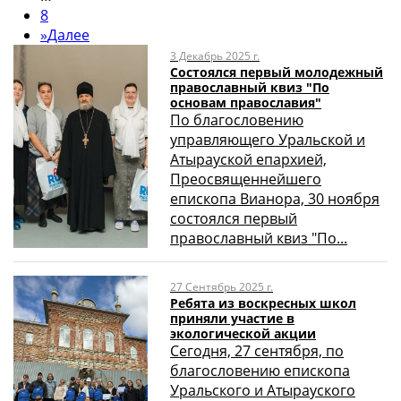
8
»
Далее
3 Декабрь 2025 г.
Состоялся первый молодежный
православный квиз "По
основам православия"
По благословению
управляющего Уральской и
Атырауской епархией,
Преосвященнейшего
епископа Вианора, 30 ноября
состоялся первый
православный квиз "По...
27 Сентябрь 2025 г.
Ребята из воскресных школ
приняли участие в
экологической акции
Сегодня, 27 сентября, по
благословению епископа
Уральского и Атырауского