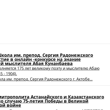
Школа им. препод. Сергия Радонежского
тие в онлайн -конкурсе на знание
й мыслителя Абая Кунанбаева
полняется 175 лет великому поэту и мыслителю Абаю
 - 1904).
а им. препод. Сергия Радонежского г. Актобе...
итрополита Астанайского и Казахстанского
по случаю 75-летия Победы в Великой
ой войне