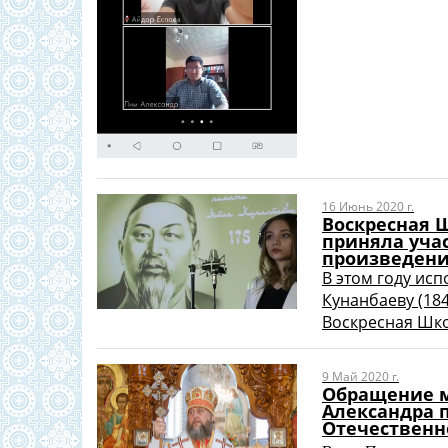
16 Июнь 2020 г.
Воскресная 
приняла учас
произведени
В этом году ис
Кунанбаеву (1845
Воскресная Школ
9 Май 2020 г.
Обращение м
Александра 
Отечественн