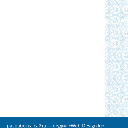
разработка сайта —
студия «Web-Design.kz»