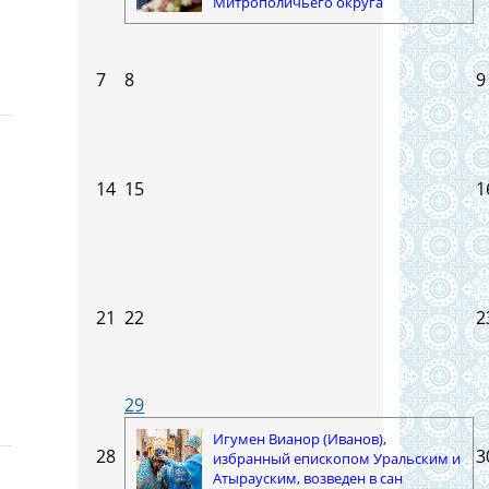
Митрополичьего округа
7
8
9
14
15
1
21
22
2
29
Игумен Вианор (Иванов),
28
3
избранный епископом Уральским и
Атырауским, возведен в сан