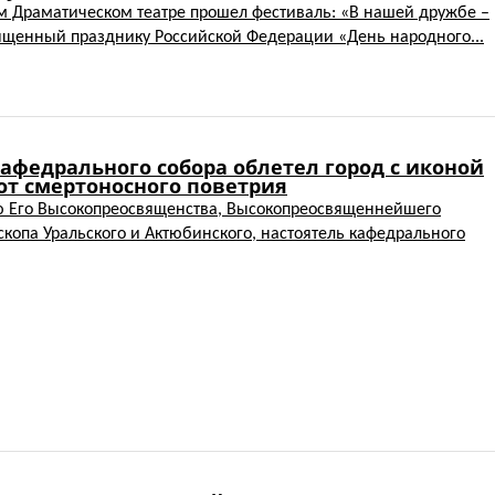
ом Драматическом театре прошел фестиваль: «В нашей дружбе –
ященный празднику Российской Федерации «День народного...
афедрального собора облетел город с иконой
от смертоносного поветрия
ю Его Высокопреосвященства, Высокопреосвященнейшего
скопа Уральского и Актюбинского, настоятель кафедрального