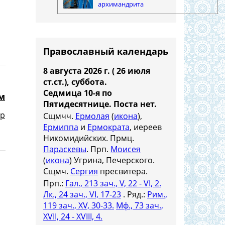
архимандрита
Православный календарь
8 августа 2026 г. ( 26 июля
ст.ст.), суббота.
Седмица 10-я по
м
Пятидесятнице.
Поста нет.
др
Сщмчч.
Ермолая
(
икона
),
Ермиппа
и
Ермократа
, иереев
Никомидийских. Прмц.
Параскевы
. Прп.
Моисея
(
икона
) Угрина, Печерского.
Сщмч.
Сергия
пресвитера.
Прп.:
Гал., 213 зач., V, 22 - VI, 2.
Лк., 24 зач., VI, 17-23
. Ряд.:
Рим.,
119 зач., XV, 30-33.
Мф., 73 зач.,
XVII, 24 - XVIII, 4.