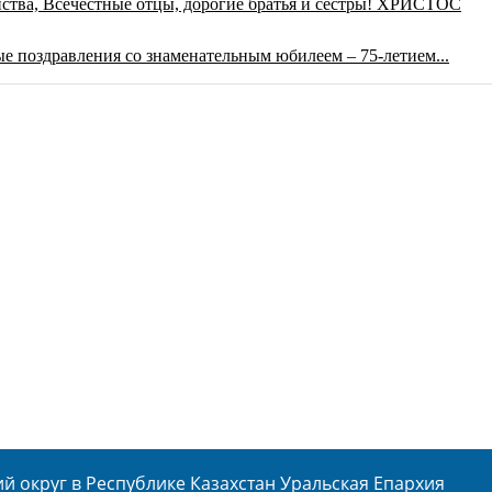
ства,
Всечестные отцы, дорогие братья и сестры!
ХРИСТОС
е поздравления со знаменательным юбилеем – 75-летием...
 округ в Республике Казахстан Уральская Епархия