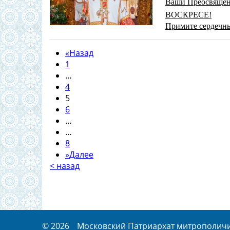
Ваши Преосвящен
ВОСКРЕСЕ!
Примите сердечны
«
Назад
1
…
4
5
6
…
…
8
»
Далее
< назад
© 2026
Московский Патриархат митрополичий