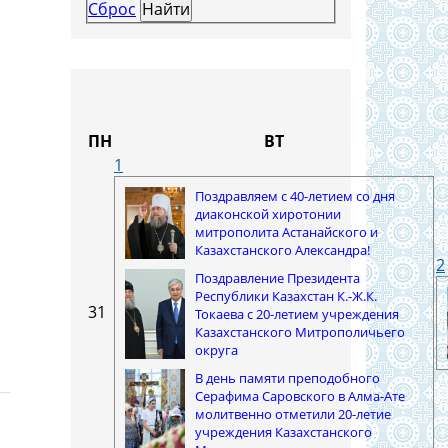
Сброс
ПН
ВТ
1
Поздравляем с 40-летием со дня
диаконской хиротонии
митрополита Астанайского и
Казахстанского Александра!
2
Поздравление Президента
Республики Казахстан К.-Ж.К.
31
Токаева с 20-летием учреждения
Казахстанского Митрополичьего
округа
В день памяти преподобного
Серафима Саровского в Алма-Ате
молитвенно отметили 20-летие
учреждения Казахстанского