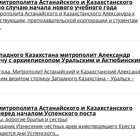
итрополита Астанайского и Казахстанского
о случаю начала нового учебного года
ополита Астанайского и Казахстанского Александра к
ьствующим, преподавательской корпорации и студентам
.
ападного Казахстана митрополит Александр
ечу с архиепископом Уральским и Актюбински
 года. Митрополит Астанайский и Казахстанский Алексан
чим визитом столицу Западного Казахстана – Уральск –
итрополита Астанайского и Казахстанского
перед началом Успенского поста
, дорогие братья и сестры!
праздник Изнесения честных древ животворящего Креста
аются дни Успенского...