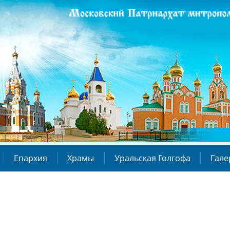
Епархия
Храмы
Уральская Голгофа
Гале