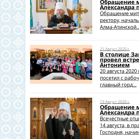
Обращение м
Александра п
Обращение митр
ректору, начал
Алма-Атинской..
21 Август 2020 г.
В столице З
провел встр
Антонием
20 августа 2020
посетил с рабо
главный горд...
13 Август 2020 г.
Обращение м
Александра 
Всечестные отцы
14 августа, в 
Господня, начин