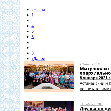
«
Назад
1
…
4
5
6
…
…
8
»
Далее
9 Январь 2021 г.
Митрополит 
епархиально
8 января 2021 
Астанайский и 
воспитателями и
5 Ноябрь 2020 г.
Друзья по ду