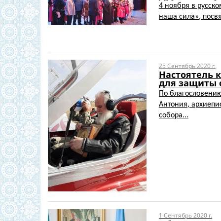
4 ноября в русск
наша сила», посв
25 Сентябрь 2020 г.
Настоятель к
для защиты 
По благословени
Антония, архиепи
собора...
1 Сентябрь 2020 г.