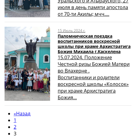
Уральского и Атырауского, 27
июля в день памяти апостола
от 70-ти Акилы; мчч....
15 Июль 2024 г.
Паломническая поездка
воспитанников воскресной
школы при храме Архистратига
Божия Михаила г.Каскелена
15.07.2024. Положение
Честной ризы Божией Матери
во Влахерне .
Воспитанники и родители
воскресной школы «Колосок»
при храме Архистратига
Божия...
«
Назад
1
2
3