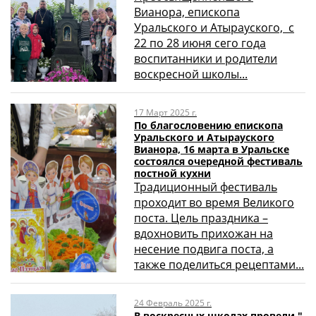
Вианора, епископа
Уральского и Атырауского, с
22 по 28 июня сего года
воспитанники и родители
воскресной школы...
17 Март 2025 г.
По благословению епископа
Уральского и Атырауского
Вианора, 16 марта в Уральске
состоялся очередной фестиваль
постной кухни
Традиционный фестиваль
проходит во время Великого
поста. Цель праздника –
вдохновить прихожан на
несение подвига поста, а
также поделиться рецептами...
24 Февраль 2025 г.
В воскресных школах провели "