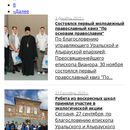
8
»
Далее
3 Декабрь 2025 г.
Состоялся первый молодежный
православный квиз "По
основам православия"
По благословению
управляющего Уральской и
Атырауской епархией,
Преосвященнейшего
епископа Вианора, 30 ноября
состоялся первый
православный квиз "По...
27 Сентябрь 2025 г.
Ребята из воскресных школ
приняли участие в
экологической акции
Сегодня, 27 сентября, по
благословению епископа
Уральского и Атырауского