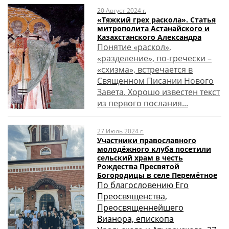
20 Август 2024 г.
«Тяжкий грех раскола». Статья
митрополита Астанайского и
Казахстанского Александра
Понятие «раскол»,
«разделение», по-гречески –
«схизма», встречается в
Священном Писании Нового
Завета. Хорошо известен текст
из первого послания...
27 Июль 2024 г.
Участники православного
молодёжного клуба посетили
сельский храм в честь
Рождества Пресвятой
Богородицы в селе Перемётное
По благословению Его
Преосвященства,
Преосвященнейшего
Вианора, епископа