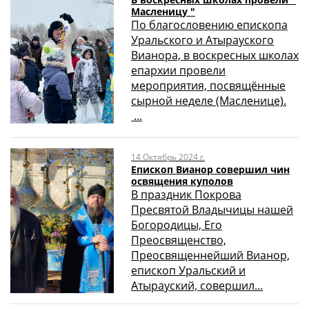
Масленицу "
По благословению епископа
Уральского и Атырауского
Вианора, в воскресных школах
епархии провели
мероприятия, посвящённые
сырной неделе (Масленице).
...
14 Октябрь 2024 г.
Епископ Вианор совершил чин
освящения куполов
В праздник Покрова
Пресвятой Владычицы нашей
Богородицы, Его
Преосвященство,
Преосвященнейший Вианор,
епископ Уральский и
Атырауский, совершил...