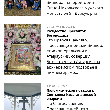
Вианора, на территории
Свято-Никольского мужского
монастыря (п. Деркул, р-он...
21 Сентябрь 2025 г.
Рождество Пресвятой
Богородицы
Его Преосвященство,
Преосвященнейший Вианор,
епископ Уральский и
Атырауский, совершил
Божественную Литургию на
архиерейском подворье в
нижнем храме...
1 Июль 2025 г.
Паломническая поездка к
Святыням Карагандинской
епархии
По благословению
Преосвященнейшего