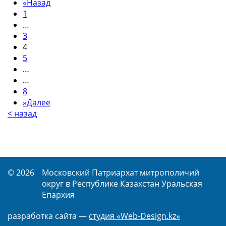
«
Назад
1
…
3
4
5
…
…
8
»
Далее
< назад
© 2026
Московский Патриархат митрополичий
округ в Республике Казахстан Уральская
Епархия
разработка сайта —
студия «Web-Design.kz»