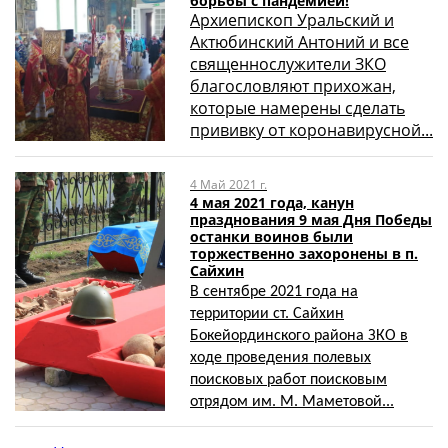
борьбы с пандемией!
Архиепископ Уральский и
Актюбинский Антоний и все
священнослужители ЗКО
благословляют прихожан,
которые намерены сделать
прививку от коронавирусной...
4 Май 2021 г.
4 мая 2021 года, канун
празднования 9 мая Дня Победы
останки воинов были
торжественно захоронены в п.
Сайхин
В сентябре 2021 года на
территории ст. Сайхин
Бокейординского района ЗКО в
ходе проведения полевых
поисковых работ поисковым
отрядом им. М. Маметовой...