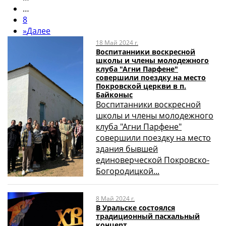
…
8
»
Далее
18 Май 2024 г.
Воспитанники воскресной
школы и члены молодежного
клуба "Агни Парфене"
совершили поездку на место
Покровской церкви в п.
Байконыс
Воспитанники воскресной
школы и члены молодежного
клуба "Агни Парфене"
совершили поездку на место
здания бывшей
единоверческой Покровско-
Богородицкой...
8 Май 2024 г.
В Уральске состоялся
традиционный пасхальный
концерт