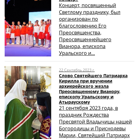
Концерт, посвященный
Светлому празднику, был
организован по
благословению Его
Преосвященства,
Преосвященнейшего
Вианора, епископа
Уральского и...
22 Сентябрь 2023 г.
Слово Святейшего Патриарха
Кирилла при вручении
архиерейского жезла
Преосвященному Вианору,
епископу Уральскому и
Атыраускому
21 сентября 2023 года, в
праздник Рождества
Пресвятой Владычицы нашей
Богородицы и Приснодевы
Марии, Святейший Патриарх