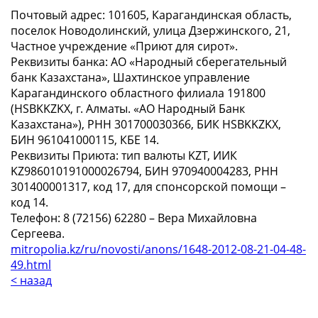
Почтовый адрес: 101605, Карагандинская область,
поселок Новодолинский, улица Дзержинского, 21,
Частное учреждение «Приют для сирот».
Реквизиты банка: АО «Народный сберегательный
банк Казахстана», Шахтинское управление
Карагандинского областного филиала 191800
(HSBKKZKX, г. Алматы. «АО Народный Банк
Казахстана»), РНН 301700030366, БИК HSBKKZKX,
БИН 961041000115, КБЕ 14.
Реквизиты Приюта: тип валюты KZT, ИИК
KZ986010191000026794, БИН 970940004283, РНН
301400001317, код 17, для спонсорской помощи –
код 14.
Телефон: 8 (72156) 62280 – Вера Михайловна
Сергеева.
mitropolia.kz/ru/novosti/anons/1648-2012-08-21-04-48-
49.html
< назад