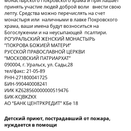
монастырского Покровского храма и приглашает
принять участие людей доброй воли внести свою
лепту. Средства можно перечислять на счет
монастыря или наличными в лавке Покровского
храма, ваши имена будут возноситься на
Богослужении и на неусыпающей псалтири.
РО”УРАЛЬСКИЙ ЖЕНСКИЙ МОНАСТЫРЬ
”ПОКРОВА БОЖИЕЙ МАТЕРИ”
РУССКОЙ ПРАВОСЛАВНОЙ ЦЕРКВИ
”МОСКОВСКИЙ ПАТРИАРХАТ”
090004, г. Уральск, ул. Сады,28
тел/факс: 21-05-89
РНН-271800041725
БИН-990440008241
ИИК KZ628560000000519476
БИК-KCJBKZKX
AO “БАНК ЦЕНТРКРЕДИТ” KБе 18
Детский приют, пострадавший от пожара,
нуждается в помощи