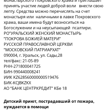
монастырского Покровского храма и приглашает
принять участие людей доброй воли внести свою
лепту. Средства можно перечислять на счет
монастыря или наличными в лавке Покровского
храма, ваши имена будут возноситься на
Богослужении и на неусыпающей псалтири.
РО”УРАЛЬСКИЙ ЖЕНСКИЙ МОНАСТЫРЬ
”ПОКРОВА БОЖИЕЙ МАТЕРИ”
РУССКОЙ ПРАВОСЛАВНОЙ ЦЕРКВИ
”МОСКОВСКИЙ ПАТРИАРХАТ”
090004, г. Уральск, ул. Сады,28
тел/факс: 21-05-89
РНН-271800041725
БИН-990440008241
ИИК KZ628560000000519476
БИК-KCJBKZKX
AO “БАНК ЦЕНТРКРЕДИТ” KБе 18
Детский приют, пострадавший от пожара,
нуждается в помощи