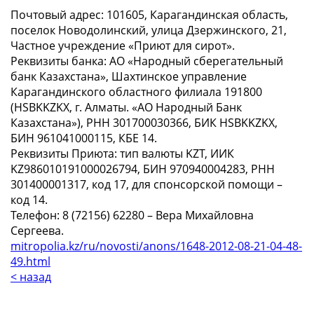
Почтовый адрес: 101605, Карагандинская область,
поселок Новодолинский, улица Дзержинского, 21,
Частное учреждение «Приют для сирот».
Реквизиты банка: АО «Народный сберегательный
банк Казахстана», Шахтинское управление
Карагандинского областного филиала 191800
(HSBKKZKX, г. Алматы. «АО Народный Банк
Казахстана»), РНН 301700030366, БИК HSBKKZKX,
БИН 961041000115, КБЕ 14.
Реквизиты Приюта: тип валюты KZT, ИИК
KZ986010191000026794, БИН 970940004283, РНН
301400001317, код 17, для спонсорской помощи –
код 14.
Телефон: 8 (72156) 62280 – Вера Михайловна
Сергеева.
mitropolia.kz/ru/novosti/anons/1648-2012-08-21-04-48-
49.html
< назад