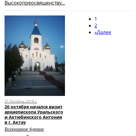
Высокопреосвященству...
1
2
»
Далее
21 Октябрь 2018 г.
20 октября начался визит
архиепископа Уральского
и Актюбинского Антония
в г. Актау
Всенощное бдение