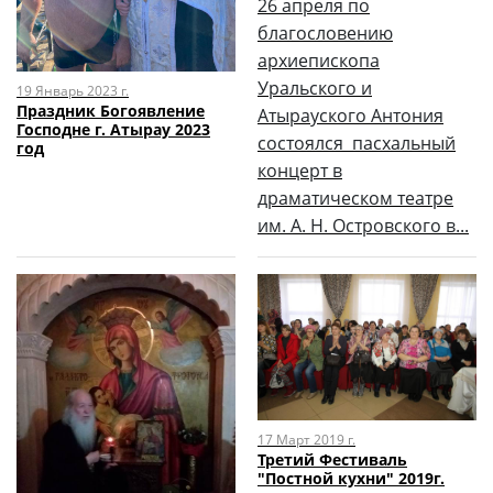
26 апреля по
благословению
архиепископа
Уральского и
19 Январь 2023 г.
Праздник Богоявление
Атырауского Антония
Господне г. Атырау 2023
состоялся пасхальный
год
концерт в
драматическом театре
им. А. Н. Островского в...
17 Март 2019 г.
Третий Фестиваль
"Постной кухни" 2019г.