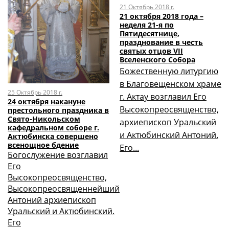
21 Октябрь 2018 г.
21 октября 2018 года –
неделя 21-я по
Пятидесятнице,
празднование в честь
святых отцов VII
Вселенского Собора
Божественную литургию
в Благовещенском храме
25 Октябрь 2018 г.
г. Актау возглавил Его
24 октября накануне
Высокопреосвященство,
престольного праздника в
Свято-Никольском
архиепископ Уральский
кафедральном соборе г.
и Актюбинский Антоний.
Актюбинска совершено
всенощное бдение
Его...
Богослужение возглавил
Его
Высокопреосвященство,
Высокопреосвященнейший
Антоний архиепископ
Уральский и Актюбинский.
Его