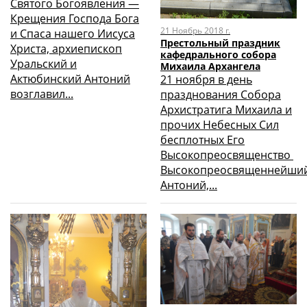
Святого Богоявления —
Крещения Господа Бога
21 Ноябрь 2018 г.
и Спаса нашего Иисуса
Престольный праздник
Христа, архиепископ
кафедрального собора
Уральский и
Михаила Архангела
Актюбинский Антоний
21 ноября в день
возглавил...
празднования Собора
Архистратига Михаила и
прочих Небесных Сил
бесплотных Его
Высокопреосвященство
Высокопреосвященнейши
Антоний,...