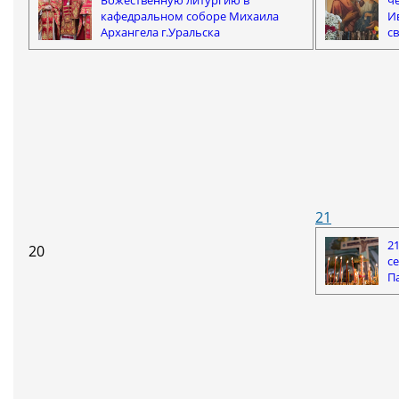
кафедральном соборе Михаила
И
Архангела г.Уральска
с
21
21
20
с
П