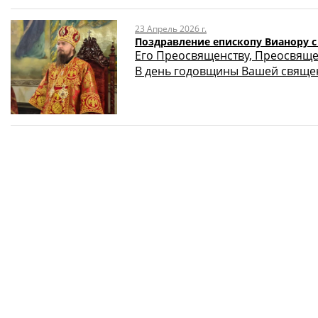
23 Апрель 2026 г.
Поздравление епископу Вианору 
Его Преосвященству, Преосвящ
В день годовщины Вашей священ