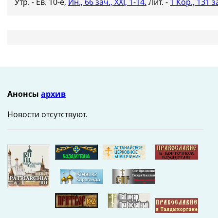
Утр. - Ев. 10-е,
Ин., 66 зач., XXI, 1-14.
Лит. -
1 Кор., 131 за
Анонсы
архив
Новости отсутствуют.